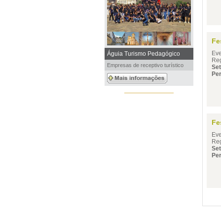
Fe
Eve
Águia Turismo Pedagógico
Reg
Empresas de receptivo turístico
Se
Per
Fe
Eve
Reg
Se
Per