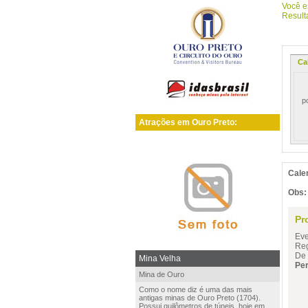
Você e
Resulta
Ca
E
po
Atrações em Ouro Preto:
Cale
Obs:
Pr
Eve
Reg
De
Mina Velha
Per
Mina de Ouro
Como o nome diz é uma das mais
antigas minas de Ouro Preto (1704).
Possui quilômetros de túneis, hoje em