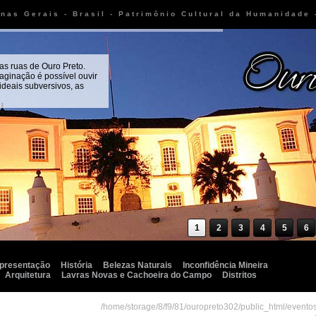
inas Gerais - Brasil - Patrimônio Cultural da Humanidade
as ruas de Ouro Preto.
aginação é possível ouvir
 ideais subversivos, as
1
2
3
4
5
6
presentação
História
Belezas Naturais
Inconfidência Mineira
Arquitetura
Lavras Novas e Cachoeira do Campo
Distritos
/home/storage/8/f9/81/ouropreto302/public_html/event