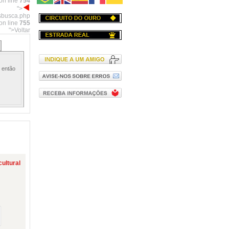
on line
754
">
osbusca.php
on line
755
">Voltar
 então
ultural