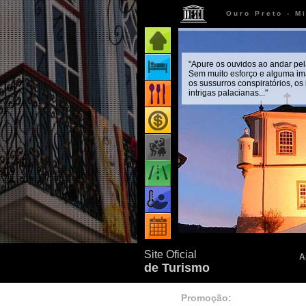
Ouro Preto - M
Página inicial
"Apure os ouvidos ao andar pel
Onde ficar
Sem muito esforço e alguma im
os sussurros conspiratórios, os
intrigas palacianas..."
Onde comer
Onde comprar
Como chegar
Quando ir
Eventos
Site Oficial
A
de Turismo
Promoção: