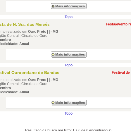
Topo
sta de N. Sra. das Mercês
Festa/evento re
nto realizado em
Ouro Preto | | - MG
ião Central | Circuito do Ouro
tembro
iodicidade: Anual
Topo
stival Ouropretano de Bandas
Festival de
nto realizado em
Ouro Preto | | - MG
ião Central | Circuito do Ouro
tembro
iodicidade: Anual
Topo
Resultado da busca por filtro: 1 a 6 de 6 encontrado(s).