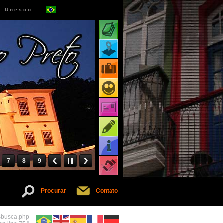
 - Unesco
Atrações turísticas
Mapa de atrações
Pacotes turísticos
Receptivos turísticos
Cartões virtuais
Dicas
Informações
7
8
9
Serviços
Procurar
Contato
osbusca.php