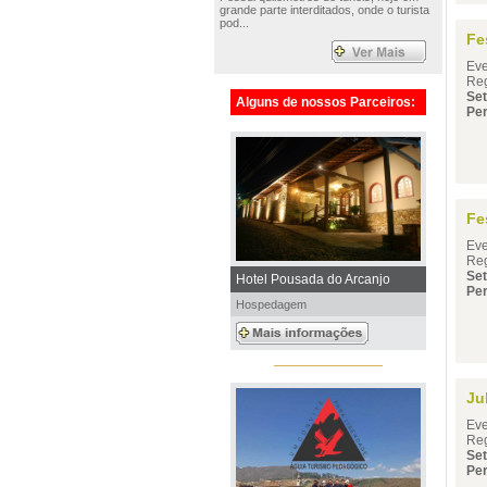
grande parte interditados, onde o turista
pod...
Fe
Eve
Reg
Se
Alguns de nossos Parceiros:
Per
Fe
Eve
Reg
Se
Hotel Pousada do Arcanjo
Per
Hospedagem
Ju
Eve
Reg
Se
Per