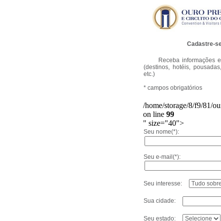
Cadastre-se
Receba informações e
(destinos, hotéis, pousadas
etc.)
* campos obrigatórios
/home/storage/8/f9/81/ou
on line
99
" size="40">
Seu nome(*):
Seu e-mail(*):
Seu interesse:
Sua cidade:
Seu estado: