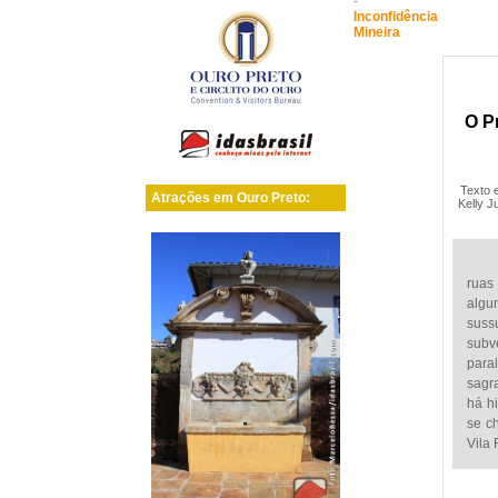
-
Inconfidência
Mineira
O P
Texto 
Atrações em Ouro Preto:
Kelly J
ruas
algu
suss
subv
par
sagr
há hi
se c
Vila 