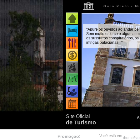
Ouro Preto - M
Página inicial
"Apure os ouvidos ao andar pel
Onde ficar
Sem muito esforço e alguma im
os sussurros conspiratórios, os
intrigas palacianas..."
Onde comer
Onde comprar
Como chegar
Quando ir
Eventos
Site Oficial
A
de Turismo
Promoção:
Você está em
/home/sto