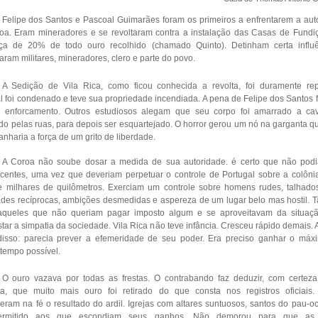
Felipe dos Santos e Pascoal Guimarães foram os primeiros a enfrentarem a aut
oa. Eram mineradores e se revoltaram contra a instalação das Casas de Fundi
ça de 20% de todo ouro recolhido (chamado Quinto). Detinham certa influ
aram militares, mineradores, clero e parte do povo.
A Sedição de Vila Rica, como ficou conhecida a revolta, foi duramente rep
 foi condenado e teve sua propriedade incendiada. A pena de Felipe dos Santos f
: enforcamento. Outros estudiosos alegam que seu corpo foi amarrado a ca
do pelas ruas, para depois ser esquartejado. O horror gerou um nó na garganta q
anharia a força de um grito de liberdade.
A Coroa não soube dosar a medida de sua autoridade. é certo que não pod
centes, uma vez que deveriam perpetuar o controle de Portugal sobre a colônia
te milhares de quilômetros. Exerciam um controle sobre homens rudes, talhado
ades recíprocas, ambições desmedidas e aspereza de um lugar belo mas hostil.
aqueles que não queriam pagar imposto algum e se aproveitavam da situaç
tar a simpatia da sociedade. Vila Rica não teve infância. Cresceu rápido demais. 
disso: parecia prever a efemeridade de seu poder. Era preciso ganhar o má
tempo possível.
O ouro vazava por todas as frestas. O contrabando faz deduzir, com certez
ta, que muito mais ouro foi retirado do que consta nos registros oficiais.
ram na fé o resultado do ardil. Igrejas com altares suntuosos, santos do pau-oc
ermitido aos que escondiam seus ganhos. Não demorou para que as