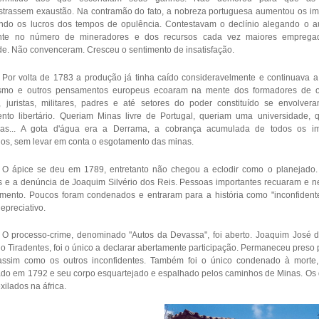
trassem exaustão. Na contramão do fato, a nobreza portuguesa aumentou os im
indo os lucros dos tempos de opulência. Contestavam o declínio alegando o 
nte no número de mineradores e dos recursos cada vez maiores emprega
ade. Não convenceram. Cresceu o sentimento de insatisfação.
Por volta de 1783 a produção já tinha caído consideravelmente e continuava a 
ismo e outros pensamentos europeus ecoaram na mente dos formadores de o
, juristas, militares, padres e até setores do poder constituído se envolve
nto libertário. Queriam Minas livre de Portugal, queriam uma universidade, 
rias... A gota d'água era a Derrama, a cobrança acumulada de todos os i
dos, sem levar em conta o esgotamento das minas.
O ápice se deu em 1789, entretanto não chegou a eclodir como o planejado
es e a denúncia de Joaquim Silvério dos Reis. Pessoas importantes recuaram e 
imento. Poucos foram condenados e entraram para a história como "inconfident
epreciativo.
O processo-crime, denominado "Autos da Devassa", foi aberto. Joaquim José d
 o Tiradentes, foi o único a declarar abertamente participação. Permaneceu preso 
assim como os outros inconfidentes. Também foi o único condenado à morte
ado em 1792 e seu corpo esquartejado e espalhado pelos caminhos de Minas. Os
xilados na áfrica.