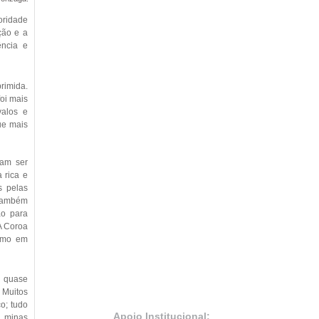
oridade
ção e a
ência e
rimida.
oi mais
valos e
ue mais
iam ser
 rica e
s pelas
 Também
ão para
A Coroa
ximo em
a quase
 Muitos
o; tudo
Apoio Institucional:
 minas