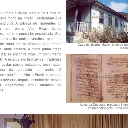
O poeta Cláudio Manuel da Costa foi
rado morto na prisão. Declararam que
uicídio(?). A cabeça de Tiradentes foi
ta em plena Vila Rica. Sumiu
iosamente e nunca foi encontrada. Seu
iro suscita muitas versões, mais um
 de sabor nas histórias de Ouro Preto.
Casa de álvares Maciel, onde se re
incon
al onde estivera o poste (atual praça
ntes) se encontra hoje um monumento
tir. A estátua em bronze de Tiradentes
e costas para o palácio do governador.
enha da opressão do poder. O
to não foi em vão: o Brasil se tornaria
rês décadas depois. Inconfidente deixou
r xingamento; virou sinônimo de
de.
Autos da Devassa, processo invest
empreendido pela Coroa por