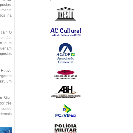
postos,
aumento
dos na
cair. O
pinião.
ram num
queriam
mpostos
. Houve
negaram
es", um
a Silva
por três
, sendo
 demais