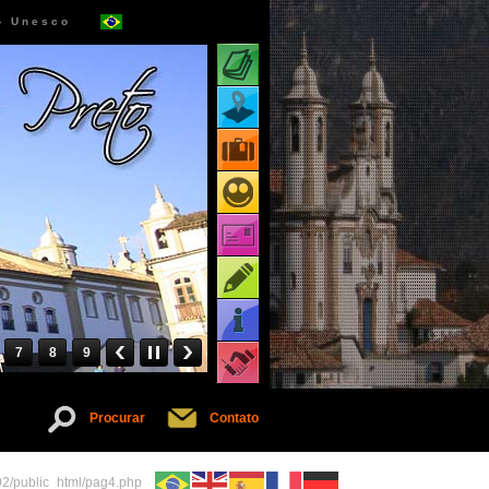
 - Unesco
Atrações turísticas
Mapa de atrações
Pacotes turísticos
Receptivos turísticos
Cartões virtuais
Dicas
Informações
7
8
9
Serviços
Procurar
Contato
02/public_html/pag4.php