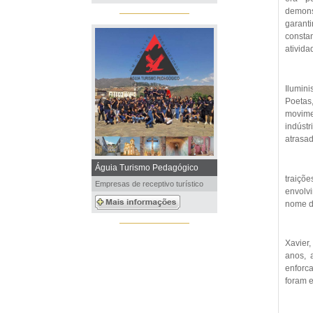
demons
garant
consta
ativid
Ilumin
Poetas
movime
indúst
atrasa
Águia Turismo Pedagógico
traiçõ
Empresas de receptivo turístico
envolv
nome d
Xavier,
anos, 
enforc
foram e