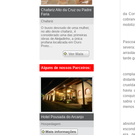
Chafariz Alto da Cruz ou Padre
da Cor
Faria
cobran
Chafariz
mobiliz
O busto desnudo de uma mulher,
no alto deste chafariz, é
considerado uma das primeiras
obras de Aleijadinho, a única
Pascoal
profana localizada em Ouro
Preto....
severa
arrasta
tarde g
Alguns de nossos Parceiros:
compla
distan
crueld
havia 
conquis
sabia 
menos 
Hotel Pousada do Arcanjo
absolu
Hospedagem
esconde
era p