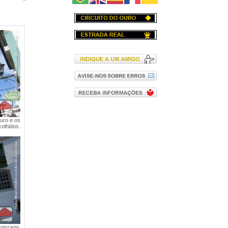
uro e os
olhidos.
Gonzaga.