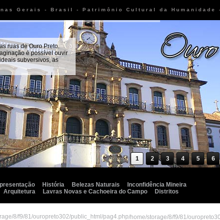
inas Gerais - Brasil - Patrimônio Cultural da Humanidade
as ruas de Ouro Preto.
aginação é possível ouvir
 ideais subversivos, as
1
2
3
4
5
6
presentação
História
Belezas Naturais
Inconfidência Mineira
Arquitetura
Lavras Novas e Cachoeira do Campo
Distritos
rage/8/f9/81/ouropreto302/public_html/pag4.php
/home/storage/8/f9/81/ouropreto3