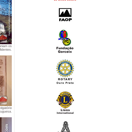
uniam os
fidentes.
igatório
tuguesa.