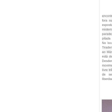
encont
fora s
expos
mister
parade
pitada
No loc
Tirade
ao Már
está d
Desd
movimen
livre t
de se
liberda