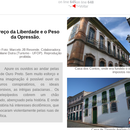
on line
645
on line
648
">Voltar
">
reço da Liberdade e o Peso
da Opressão.
e Foto: Marcelo JB Resende. Colaboradora:
uliane Dutra (Turismo - UFOP). Reprodução
proibida.
Apure os ouvidos ao andar pelas
Casa dos Contos, onde era fundido o o
impostos rec
 de Ouro Preto. Sem muito esforço e
ma imaginação é possível ouvir os
urros conspiratórios, os ideais
ersivos, as intrigas palacianas... Os
alelepípedos cobrem um chão
ado, abençoado pela história. E onde
stória há interesses dicotômicos, que
hocaram violentamente pelas ruas de
Rica.
Casa de Thomás Antônio 