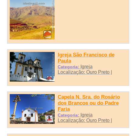
Igreja São Francisco de
Paula
Igreja
Categoria:
Localização: Ouro Preto |
Capela N. Sra. do Rosário
dos Brancos ou do Padre
Faria
Igreja
Categoria:
Localização: Ouro Preto |