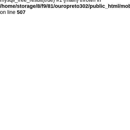
mysqli_free_result(true) #1 {main} thrown in
/home/storage/8/f9/81/ouropreto302/public_html/mo
on line
507