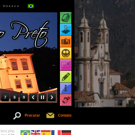
 - Unesco
Atrações turísticas
Mapa de atrações
Pacotes turísticos
Receptivos turísticos
Cartões virtuais
Dicas
Informações
7
8
9
Serviços
Procurar
Contato
rvico.php