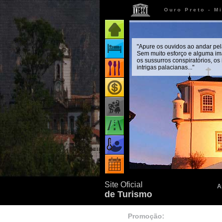
Ouro Preto - M
Página inicial
"Apure os ouvidos ao andar pel
Onde ficar
Sem muito esforço e alguma im
os sussurros conspiratórios, os
intrigas palacianas..."
Onde comer
Onde comprar
Como chegar
Quando ir
Eventos
Site Oficial
A
de Turismo
Promoção: