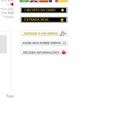
 line
639
">
rvico.php
 line
640
">Voltar
Topo