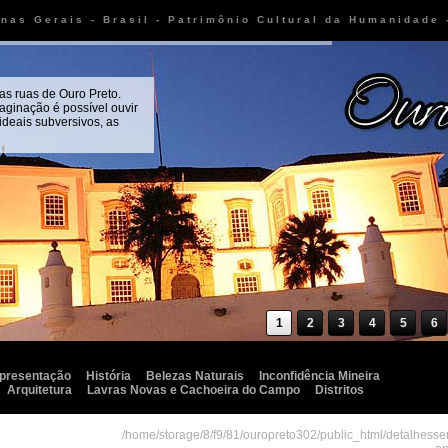
inas Gerais - Brasil - Patrimônio Cultural da Humanidade
as ruas de Ouro Preto.
aginação é possível ouvir
 ideais subversivos, as
1
2
3
4
5
6
presentação
História
Belezas Naturais
Inconfidência Mineira
Arquitetura
Lavras Novas e Cachoeira do Campo
Distritos
/home/storage/8/f9/81/ouropreto302/public_html/detalhesse