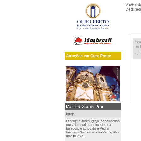
Você es
Detalhes
/ho
on 
">
Atrações em Ouro Preto:
Matriz N. Sra. do Pilar
Igreja
O projeto desta igreja, considerada
uma das mais requintadas do
barroco, é atribuído a Pedro
Gomes Chaves. A talha da capela-
mor foi exe...