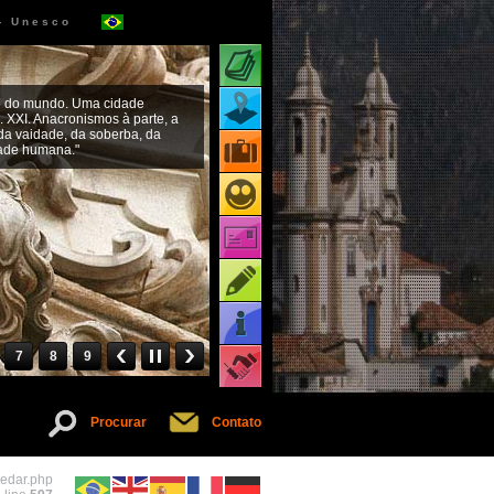
 - Unesco
Atrações turísticas
co do mundo. Uma cidade
Mapa de atrações
. XXI. Anacronismos à parte, a
 da vaidade, da soberba, da
dade humana."
Pacotes turísticos
Receptivos turísticos
Cartões virtuais
Dicas
Informações
7
8
9
Serviços
Procurar
Contato
pedar.php