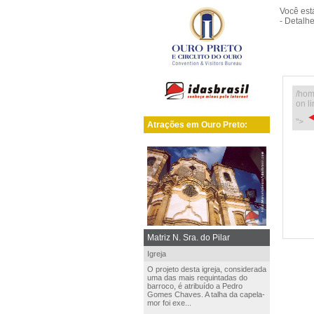
Você es
- Detalh
/hom
on l
">
Atrações em Ouro Preto:
Matriz N. Sra. do Pilar
Igreja
O projeto desta igreja, considerada
uma das mais requintadas do
barroco, é atribuído a Pedro
Gomes Chaves. A talha da capela-
mor foi exe...