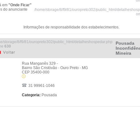
on
tá em
"Onde Ficar"
es do anunciante
/home/storage/8/f9/81/ouropreto302/public_html/detalheshos
on
Informações de responsabilidade dos estabelecimentos.
e/storage/8/f9/81/ouropreto302/public_html/detalheshospedar.php
Pousada
ine
630
Inconfidên
Mineira
Rua Manganês 329 -
Bairro São Cristóvão - Ouro Preto - MG
CEP 35400-000
31 99961-1046
Categoria:
Pousada