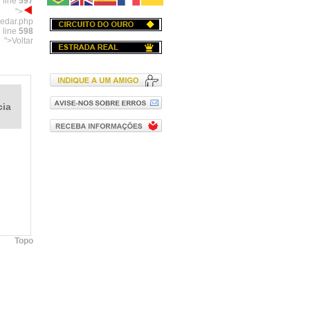
 line
597
">
pedar.php
 line
598
">Voltar
cia
Topo