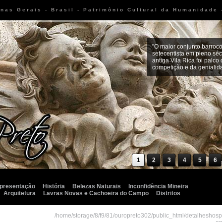
inas Gerais - Brasil - Patrimônio Cultural da Humanidade
"O maior conjunto barro
setecentista em pleno séc
antiga Vila Rica foi palco
competição e da geniali
1
2
3
4
5
6
presentação
História
Belezas Naturais
Inconfidência Mineira
Arquitetura
Lavras Novas e Cachoeira do Campo
Distritos
/home/storage/8/f9/81/ouropreto302/public_html/detalheshos