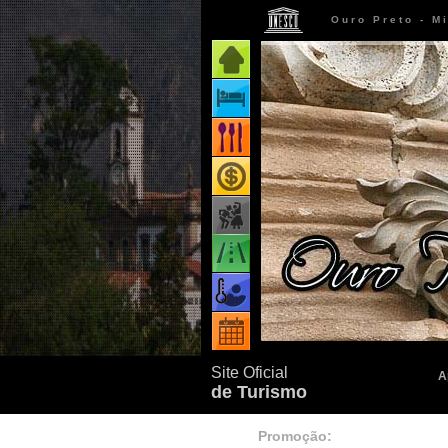
Ouro Preto - M
Página inicial
Onde ficar
Onde comer
Onde comprar
Como chegar
Quando ir
Eventos
Site Oficial
A
de Turismo
Promoção: