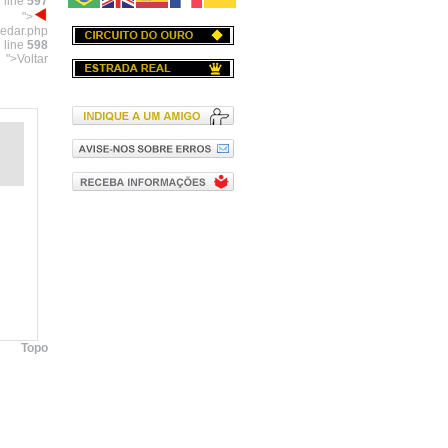
 line
597
">
pedar.php
 line
598
">Voltar
Topo