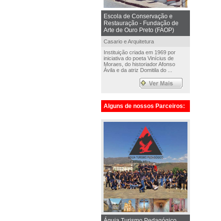
Escola de Conservação e
Restauração - Fundação de
Arte de Ouro Preto (FAOP)
Casario e Arquitetura
Instituição criada em 1969 por
iniciativa do poeta Vinícius de
Moraes, do historiador Afonso
Ávila e da atriz Domitila do ...
Alguns de nossos Parceiros:
Águia Turismo Pedagógico