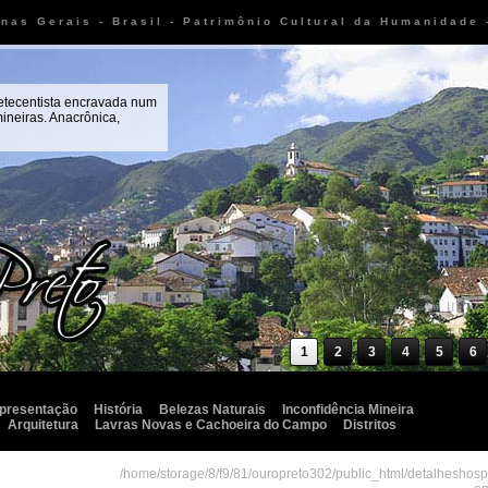
inas Gerais - Brasil - Patrimônio Cultural da Humanidade
setecentista encravada num
ineiras. Anacrônica,
1
2
3
4
5
6
presentação
História
Belezas Naturais
Inconfidência Mineira
Arquitetura
Lavras Novas e Cachoeira do Campo
Distritos
/home/storage/8/f9/81/ouropreto302/public_html/detalheshos