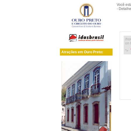
Você es
- Detalh
/ho
on 
">
Atrações em Ouro Preto: