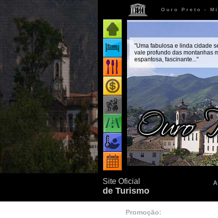
Ouro Preto - M
Página inicial
"Uma fabulosa e linda cidade 
Onde ficar
vale profundo das montanhas m
espantosa, fascinante..."
Onde comer
Onde comprar
Como chegar
Quando ir
Eventos
Site Oficial
A
de Turismo
Promoção: