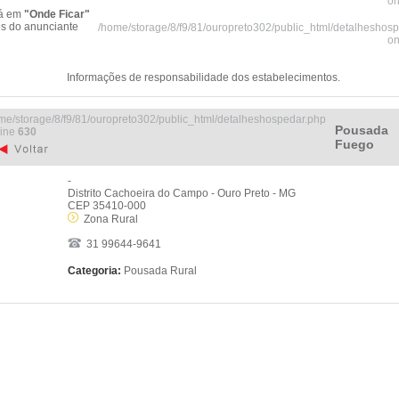
on
tá em
"Onde Ficar"
es do anunciante
/home/storage/8/f9/81/ouropreto302/public_html/detalheshos
on
Informações de responsabilidade dos estabelecimentos.
me/storage/8/f9/81/ouropreto302/public_html/detalheshospedar.php
Pousada
line
630
Fuego
-
Distrito Cachoeira do Campo - Ouro Preto - MG
CEP 35410-000
Zona Rural
31 99644-9641
Categoria:
Pousada Rural