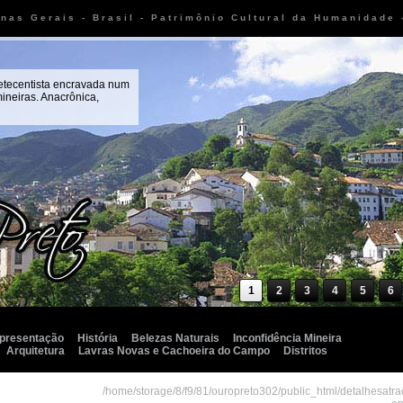
inas Gerais - Brasil - Patrimônio Cultural da Humanidade
setecentista encravada num
ineiras. Anacrônica,
1
2
3
4
5
6
presentação
História
Belezas Naturais
Inconfidência Mineira
Arquitetura
Lavras Novas e Cachoeira do Campo
Distritos
/home/storage/8/f9/81/ouropreto302/public_html/detalhesatr