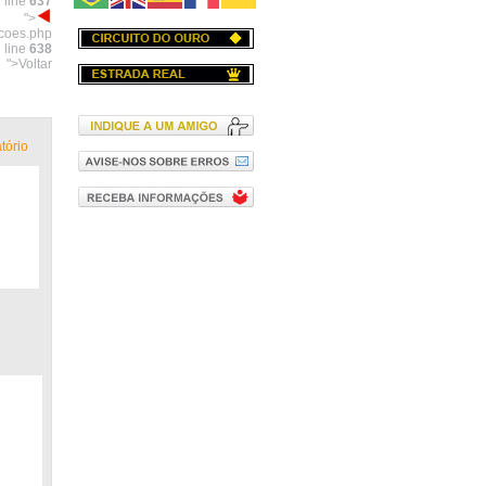
 line
637
">
acoes.php
 line
638
">Voltar
tório