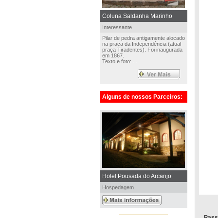
Coluna Saldanha Marinho
Interessante
Pilar de pedra antigamente alocado
na praça da Independência (atual
praça Tiradentes). Foi inaugurada
em 1867.
Texto e foto: ...
Alguns de nossos Parceiros:
Hotel Pousada do Arcanjo
Hospedagem
Pass