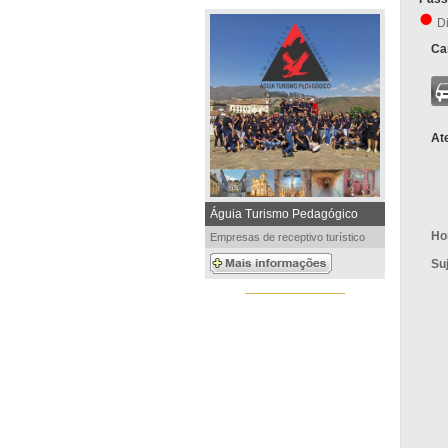
D
Car
At
Águia Turismo Pedagógico
Ho
Empresas de receptivo turístico
Su