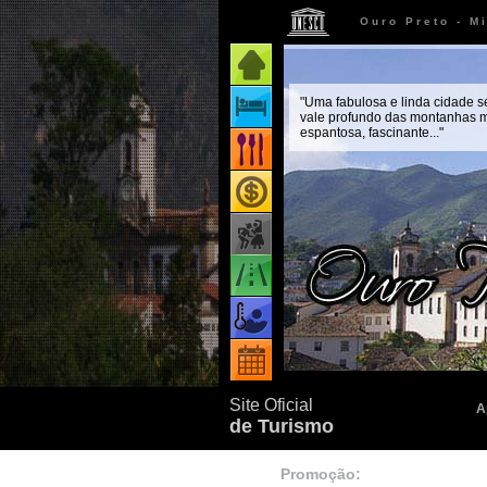
Ouro Preto - M
Página inicial
"Uma fabulosa e linda cidade 
Onde ficar
vale profundo das montanhas m
espantosa, fascinante..."
Onde comer
Onde comprar
Como chegar
Quando ir
Eventos
Site Oficial
A
de Turismo
Promoção: