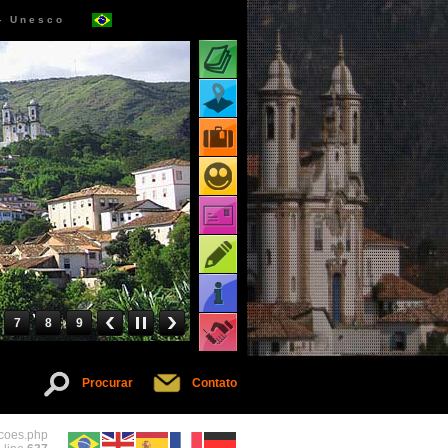
 - Unesco
Atrações turísticas
Mapa de atrações
Pacotes turísticos
Receptivos turísticos
Cartões virtuais
Dicas
Informações
7
8
9
Serviços
Procurar
Contato
acoes.php