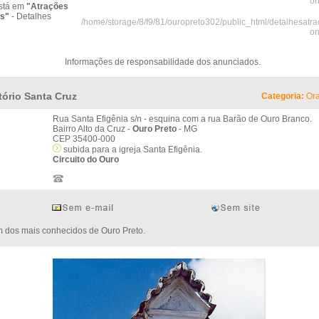
on
stá em
"Atrações
as"
- Detalhes
/home/storage/8/f9/81/ouropreto302/public_html/detalhesatr
on
Informações de responsabilidade dos anunciados.
tório Santa Cruz
Categoria:
Ora
Rua Santa Efigênia s/n - esquina com a rua Barão de Ouro Branco.
Bairro Alto da Cruz -
Ouro Preto
- MG
CEP 35400-000
subida para a igreja Santa Efigênia.
Circuito do Ouro
s mais conhecidos de Ouro Preto.