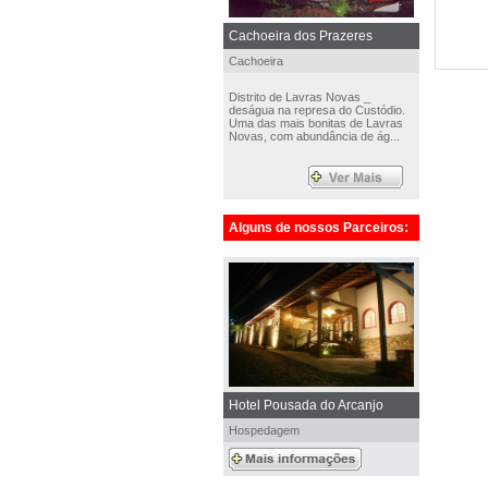
Cachoeira dos Prazeres
Cachoeira
Distrito de Lavras Novas _
deságua na represa do Custódio.
Uma das mais bonitas de Lavras
Novas, com abundância de ág...
Alguns de nossos Parceiros:
Hotel Pousada do Arcanjo
Hospedagem