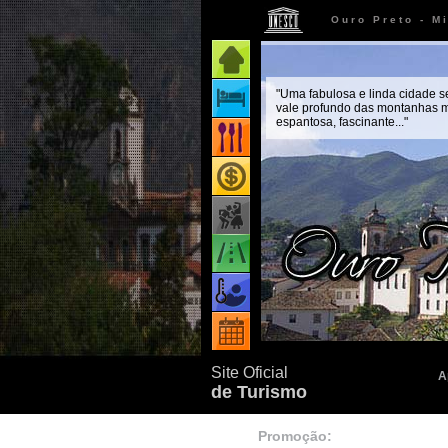
Ouro Preto - M
Página inicial
"Uma fabulosa e linda cidade 
Onde ficar
vale profundo das montanhas m
espantosa, fascinante..."
Onde comer
Onde comprar
Como chegar
Quando ir
Eventos
Site Oficial
A
de Turismo
Promoção: