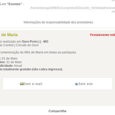
on
tá em
"Eventos"
-
/home/storage/8/f9/81/ouropreto302/public_html/detalhesev
on
Informações de responsabilidade dos promotores.
 de Maria
Festa/evento rel
to realizado em
Ouro Preto | | - MG
o Central | Circuito do Ouro
moração do Mês de Maria em todas as paróquias.
:
01 de Maio
ino:
31 de Maio
dicidade:
Anual
o totalmente gratuito (não cobra ingresso).
Compartilhe