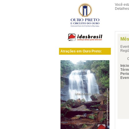
Você es
Detalhes
Mês
Even
Regiã
Atrações em Ouro Preto:
Come
Inicio
Térm
Perio
Event