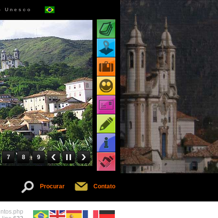
 - Unesco
Atrações turísticas
Mapa de atrações
Pacotes turísticos
Receptivos turísticos
Cartões virtuais
Dicas
Informações
7
8
9
Serviços
Procurar
Contato
entos.php