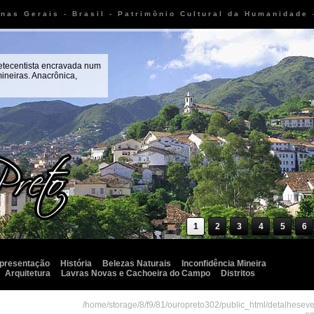
inas Gerais - Brasil - Patrimônio Cultural da Humanidade
setecentista encravada num
ineiras. Anacrônica,
1
2
3
4
5
6
presentação
História
Belezas Naturais
Inconfidência Mineira
Arquitetura
Lavras Novas e Cachoeira do Campo
Distritos
/home/storage/8/f9/81/ouropreto302/public_html/detalhesev