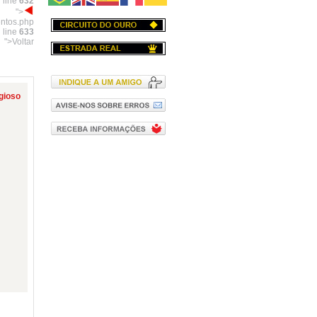
 line
632
">
entos.php
 line
633
">Voltar
igioso