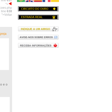
 line
637
">
acoes.php
 line
638
">Voltar
greja
o e o