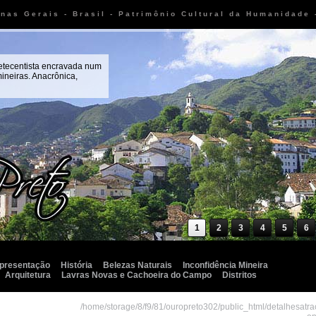
inas Gerais - Brasil - Patrimônio Cultural da Humanidade
setecentista encravada num
ineiras. Anacrônica,
1
2
3
4
5
6
presentação
História
Belezas Naturais
Inconfidência Mineira
Arquitetura
Lavras Novas e Cachoeira do Campo
Distritos
/home/storage/8/f9/81/ouropreto302/public_html/detalhesatr