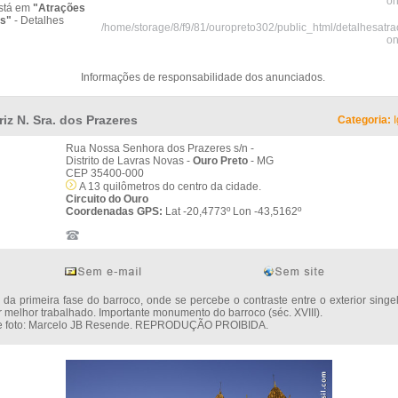
on
stá em
"Atrações
as"
- Detalhes
/home/storage/8/f9/81/ouropreto302/public_html/detalhesatr
on
Informações de responsabilidade dos anunciados.
riz N. Sra. dos Prazeres
Categoria:
I
Rua Nossa Senhora dos Prazeres s/n -
Distrito de Lavras Novas -
Ouro Preto
- MG
CEP 35400-000
A 13 quilômetros do centro da cidade.
Circuito do Ouro
Coordenadas GPS:
Lat -20,4773º Lon -43,5162º
rimeira fase do barroco, onde se percebe o contraste entre o exterior singel
or melhor trabalhado. Importante monumento do barroco (séc. XVIII).
 e foto: Marcelo JB Resende. REPRODUÇÃO PROIBIDA.