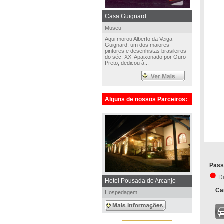
Casa Guignard
Museu
Aqui morou Alberto da Veiga
Guignard, um dos maiores
pintores e desenhistas brasileiros
do séc. XX. Apaixonado por Ouro
Preto, dedicou à...
Alguns de nossos Parceiros:
Pass
D
Hotel Pousada do Arcanjo
Car
Hospedagem