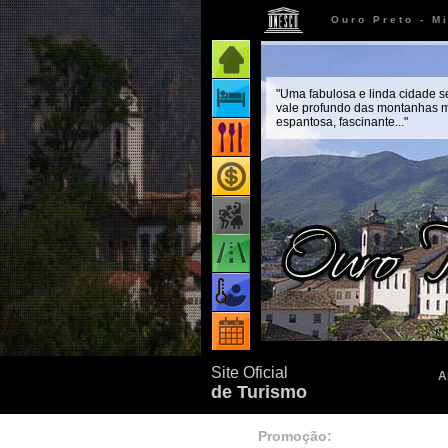
Ouro Preto - M
Página inicial
"Uma fabulosa e linda cidade 
Onde ficar
vale profundo das montanhas m
espantosa, fascinante..."
Onde comer
Onde comprar
Como chegar
Quando ir
Eventos
Site Oficial
A
de Turismo
Promoção: