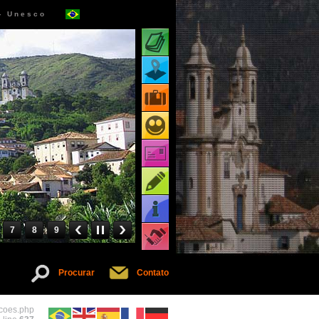
 - Unesco
Atrações turísticas
Mapa de atrações
Pacotes turísticos
Receptivos turísticos
Cartões virtuais
Dicas
Informações
7
8
9
Serviços
Procurar
Contato
acoes.php