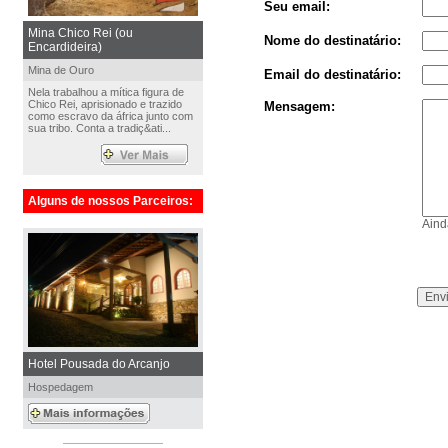
Seu email:
Mina Chico Rei (ou
Nome do destinatário:
Encardideira)
Mina de Ouro
Email do destinatário:
Nela trabalhou a mítica figura de
Chico Rei, aprisionado e trazido
Mensagem:
como escravo da áfrica junto com
sua tribo. Conta a tradiç&ati...
Alguns de nossos Parceiros:
Aind
Hotel Pousada do Arcanjo
Hospedagem