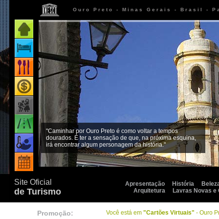
Ouro Preto - Minas Gerais - Brasil - 
Página inicial
Onde ficar
Onde comer
Onde comprar
Como chegar
"Caminhar por Ouro Preto é como voltar a tempos
dourados. É ter a sensação de que, na próxima esquina,
Quando ir
irá encontrar algum personagem da história."
Eventos
Site Oficial
Apresentação
História
Belez
de Turismo
Arquitetura
Lavras Novas e
Promoção:
Você está em
"Cartões Virtuais"
- Ouro P