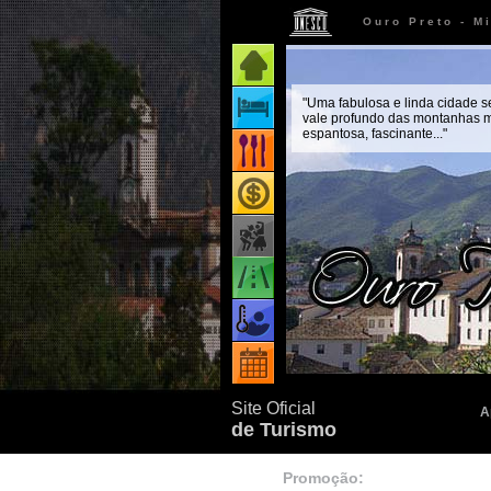
Ouro Preto - M
Página inicial
"Uma fabulosa e linda cidade 
Onde ficar
vale profundo das montanhas m
espantosa, fascinante..."
Onde comer
Onde comprar
Como chegar
Quando ir
Eventos
Site Oficial
A
de Turismo
Promoção: