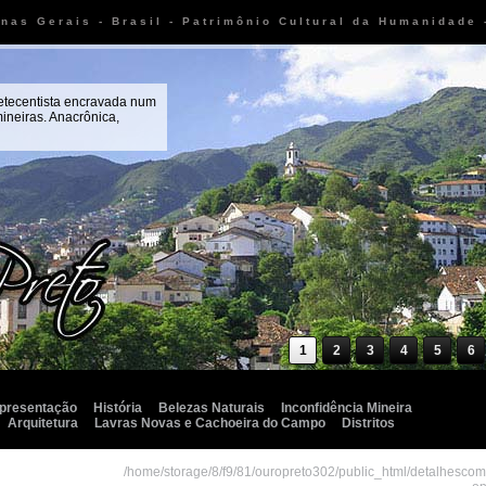
inas Gerais - Brasil - Patrimônio Cultural da Humanidade
setecentista encravada num
ineiras. Anacrônica,
1
2
3
4
5
6
presentação
História
Belezas Naturais
Inconfidência Mineira
Arquitetura
Lavras Novas e Cachoeira do Campo
Distritos
/home/storage/8/f9/81/ouropreto302/public_html/detalhesco