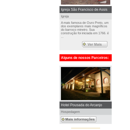
Igreja São Francisco de Assis
Igreja
A mais famosa de Ouro Preto, um
dos exemplares mais magníficos
do barroco mineiro. Sua
construção foi iniciada em 1766. é
...
Alguns de nossos Parceiros:
Hotel Pousada do Arcanjo
Hospedagem