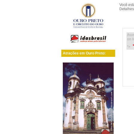
Você es
Detalhes
/ho
on l
">
Atrações em Ouro Preto: