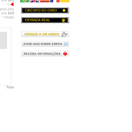
 line
603
">
mpras.php
 line
604
">Voltar
Topo