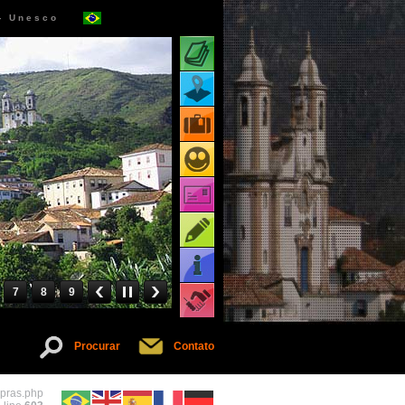
 - Unesco
Atrações turísticas
Mapa de atrações
Pacotes turísticos
Receptivos turísticos
Cartões virtuais
Dicas
Informações
7
8
9
Serviços
Procurar
Contato
mpras.php