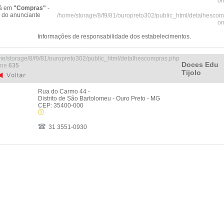
on
tá em
"Compras"
-
 do anunciante
/home/storage/8/f9/81/ouropreto302/public_html/detalhesco
on
Informações de responsabilidade dos estabelecimentos.
me/storage/8/f9/81/ouropreto302/public_html/detalhescompras.php
Doces Edu
ine
635
Tijolo
Rua do Carmo 44 -
Distrito de São Bartolomeu - Ouro Preto - MG
CEP: 35400-000
31 3551-0930