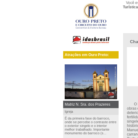
Você e
Turístic
Cha
Atrações em Ouro Preto:
O bust
Matriz N. Sra. dos Prazeres
obras 
Igreja
deter
fertil
É da primeira fase do barroco,
singel
onde se percebe o contraste entre
histór
o exterior singelo e o interior
melhor trabalhado. Importante
Manuel
monumento do barroco (s...
carran