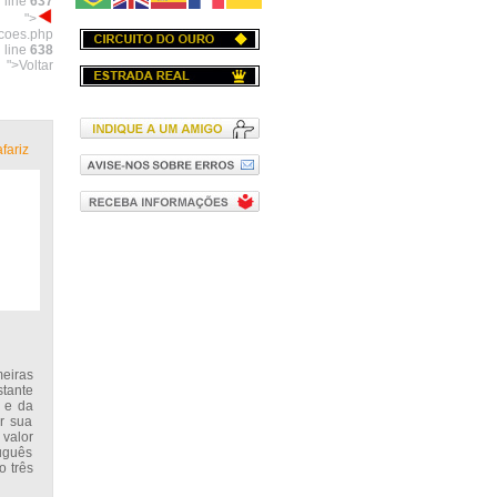
 line
637
">
acoes.php
 line
638
">Voltar
fariz
eiras
stante
 e da
or sua
valor
tuguês
o três