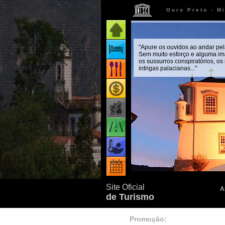
Ouro Preto - M
Página inicial
"Apure os ouvidos ao andar pel
Onde ficar
Sem muito esforço e alguma im
os sussurros conspiratórios, os
intrigas palacianas..."
Onde comer
Onde comprar
Como chegar
Quando ir
Eventos
Site Oficial
A
de Turismo
Promoção: