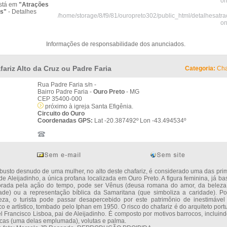
on
stá em
"Atrações
as"
- Detalhes
/home/storage/8/f9/81/ouropreto302/public_html/detalhesatr
on
Informações de responsabilidade dos anunciados.
fariz Alto da Cruz ou Padre Faria
Categoria:
Cha
Rua Padre Faria s/n -
Bairro Padre Faria -
Ouro Preto
- MG
CEP 35400-000
próximo à igreja Santa Efigênia.
Circuito do Ouro
Coordenadas GPS:
Lat -20.387492º Lon -43.494534º
o desnudo de uma mulher, no alto deste chafariz, é considerado uma das prim
de Aleijadinho, a única profana localizada em Ouro Preto. A figura feminina, já ba
iorada pela ação do tempo, pode ser Vênus (deusa romana do amor, da beleza
idade) ou a representação bíblica da Samaritana (que simboliza a caridade). P
eza, o turista pode passar desapercebido por este patrimônio de inestimável 
ico e artístico, tombado pelo Iphan em 1950. O risco do chafariz é do arquiteto por
 Francisco Lisboa, pai de Aleijadinho. É composto por motivos barrocos, incluind
cas (uma delas emplumada), volutas e palma.