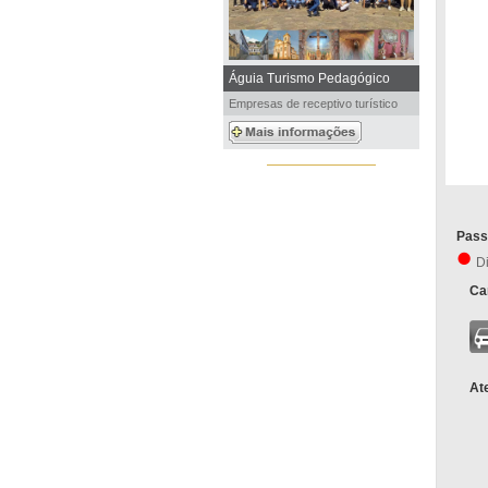
Águia Turismo Pedagógico
Empresas de receptivo turístico
Pass
D
Car
At