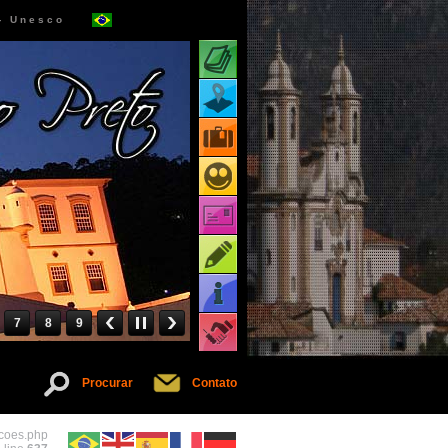
 - Unesco
Atrações turísticas
Mapa de atrações
Pacotes turísticos
Receptivos turísticos
Cartões virtuais
Dicas
Informações
7
8
9
Serviços
Procurar
Contato
acoes.php