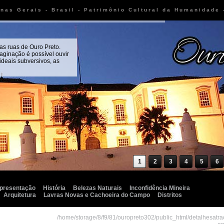
inas Gerais - Brasil - Patrimônio Cultural da Humanidade
as ruas de Ouro Preto.
aginação é possível ouvir
 ideais subversivos, as
1
2
3
4
5
6
presentação
História
Belezas Naturais
Inconfidência Mineira
Arquitetura
Lavras Novas e Cachoeira do Campo
Distritos
/home/storage/8/f9/81/ouropreto302/public_html/detalhesatr