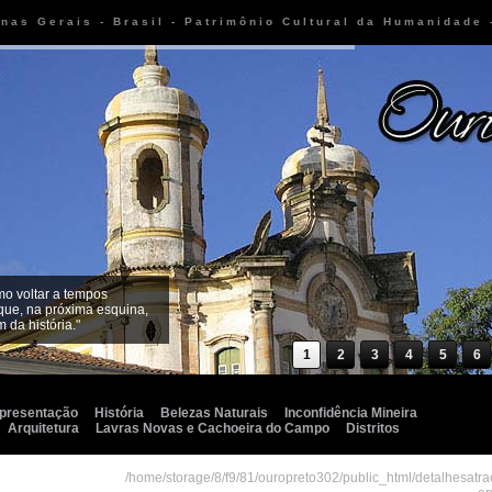
inas Gerais - Brasil - Patrimônio Cultural da Humanidade
mo voltar a tempos
que, na próxima esquina,
 da história."
1
2
3
4
5
6
presentação
História
Belezas Naturais
Inconfidência Mineira
Arquitetura
Lavras Novas e Cachoeira do Campo
Distritos
/home/storage/8/f9/81/ouropreto302/public_html/detalhesatr