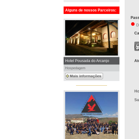
Alguns de nossos Parceiros:
Pass
D
Ca
Hotel Pousada do Arcanjo
At
Hospedagem
Ho
Su