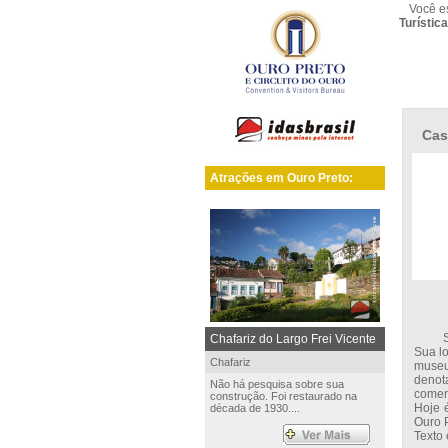
Você e
Turístic
Cas
Atrações em Ouro Preto:
Seu p
Chafariz do Largo Frei Vicente
Sua lo
Chafariz
museu
denot
Não há pesquisa sobre sua
comen
construção. Foi restaurado na
Hoje é
década de 1930....
Ouro P
Texto