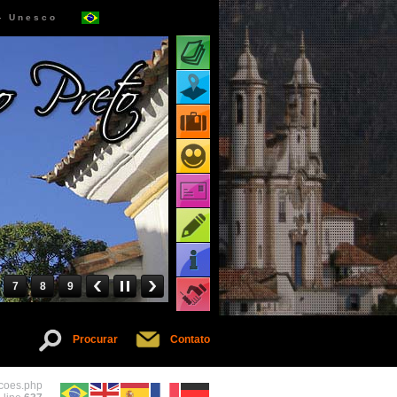
 - Unesco
Atrações turísticas
Mapa de atrações
Pacotes turísticos
Receptivos turísticos
Cartões virtuais
Dicas
Informações
7
8
9
Serviços
Procurar
Contato
acoes.php