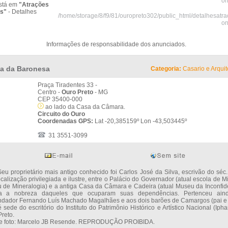
on
stá em
"Atrações
as"
- Detalhes
/home/storage/8/f9/81/ouropreto302/public_html/detalhesatr
on
Informações de responsabilidade dos anunciados.
a da Baronesa
Categoria:
Casario e Arquit
Praça Tiradentes 33 -
Centro -
Ouro Preto
- MG
CEP 35400-000
ao lado da Casa da Câmara.
Circuito do Ouro
Coordenadas GPS:
Lat -20,385159º Lon -43,503445º
31 3551-3099
roprietário mais antigo conhecido foi Carlos José da Silva, escrivão do séc. 
calização privilegiada e ilustre, entre o Palácio do Governador (atual escola de M
 de Mineralogia) e a antiga Casa da Câmara e Cadeira (atual Museu da Inconfid
a a nobreza daqueles que ocuparam suas dependências. Pertenceu ain
dador Fernando Luís Machado Magalhães e aos dois barões de Camargos (pai e f
 sede do escritório do Instituto do Patrimônio Histórico e Artístico Nacional (Iph
reto.
 e foto: Marcelo JB Resende. REPRODUÇÃO PROIBIDA.