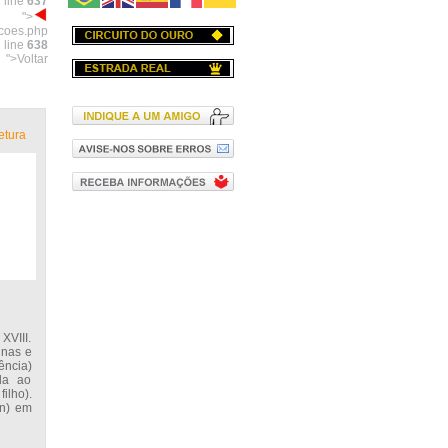
 line
637
">
acoes.php
 line
638
">Voltar
etura
XVIII.
inas e
ência)
da ao
ilho).
an) em