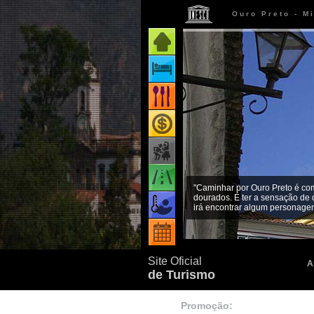
Ouro Preto - M
Página inicial
Onde ficar
Onde comer
Onde comprar
Como chegar
"Caminhar por Ouro Preto é co
dourados. É ter a sensação de 
Quando ir
irá encontrar algum personagem
Eventos
Site Oficial
A
de Turismo
Promoção: