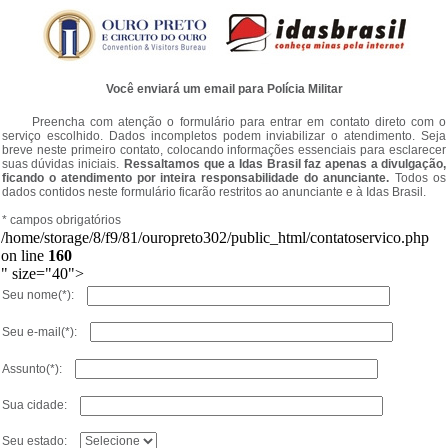
Você enviará um email para Polícia Militar
Preencha com atenção o formulário para entrar em contato direto com o
serviço escolhido. Dados incompletos podem inviabilizar o atendimento. Seja
breve neste primeiro contato, colocando informações essenciais para esclarecer
suas dúvidas iniciais.
Ressaltamos que a Idas Brasil faz apenas a divulgação,
ficando o atendimento por inteira responsabilidade do anunciante.
Todos os
dados contidos neste formulário ficarão restritos ao anunciante e à Idas Brasil.
* campos obrigatórios
/home/storage/8/f9/81/ouropreto302/public_html/contatoservico.php
on line
160
" size="40">
Seu nome(*):
Seu e-mail(*):
Assunto(*):
Sua cidade:
Seu estado: