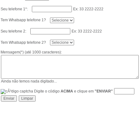
Seu telefone 1*:
Ex: 33 2222-2222
Tem Whatsapp telefone 1?
Seu telefone 2:
Ex: 33 2222-2222
Tem Whatsapp telefone 2?
Mensagem(*) (até 1000 caracteres):
Ainda não temos nada digitado...
Digite o código
ACIMA
e clique em
"ENVIAR"